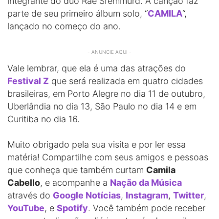
integrante do duo Rae Sremmurd. A canção faz
parte de seu primeiro álbum solo, “
CAMILA
“,
lançado no começo do ano.
- ANUNCIE AQUI -
Vale lembrar, que ela é uma das atrações do
Festival Z
que será realizada em quatro cidades
brasileiras, em Porto Alegre no dia 11 de outubro,
Uberlândia no dia 13, São Paulo no dia 14 e em
Curitiba no dia 16.
Muito obrigado pela sua visita e por ler essa
matéria! Compartilhe com seus amigos e pessoas
que conheça que também curtam
Camila
Cabello
, e acompanhe a
Nação da Música
através do
Google Notícias
,
Instagram
,
Twitter
,
YouTube
, e
Spotify
. Você também pode receber