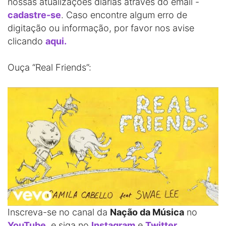
nossas atualizações diárias através do email -
cadastre-se
. Caso encontre algum erro de
digitação ou informação, por favor nos avise
clicando
aqui.
Ouça “Real Friends”:
Inscreva-se no canal da
Nação da Música
no
YouTube
, e siga no
Instagram
e
Twitter
.