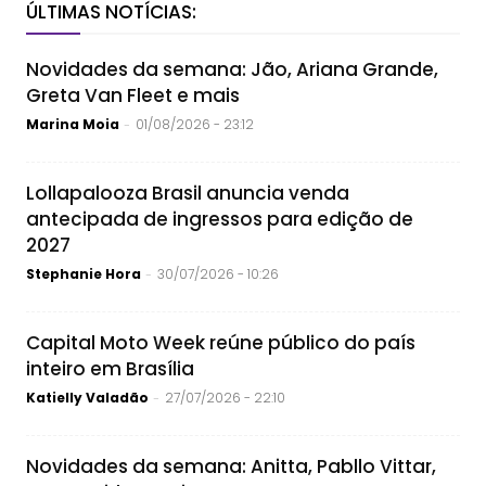
ÚLTIMAS NOTÍCIAS:
Novidades da semana: Jão, Ariana Grande,
Greta Van Fleet e mais
Marina Moia
01/08/2026 - 23:12
-
Lollapalooza Brasil anuncia venda
antecipada de ingressos para edição de
2027
Stephanie Hora
30/07/2026 - 10:26
-
Capital Moto Week reúne público do país
inteiro em Brasília
Katielly Valadão
27/07/2026 - 22:10
-
Novidades da semana: Anitta, Pabllo Vittar,