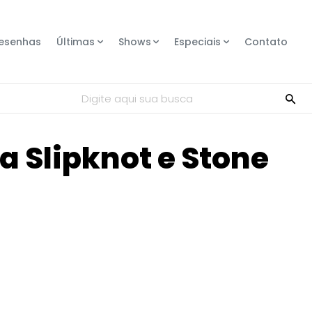
esenhas
Últimas
Shows
Especiais
Contato
Digite aqui sua busca
 Slipknot e Stone
Compartilhe