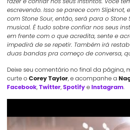
fazer é confiar nos seus instintos. Você t
escrevendo. Isso se parece com Slipknot, en
com Stone Sour, então, será para o Stone
musical. É tudo sobre confiar nos seus ins
em frente com o que acredita, sente e acr
impedirá de se repetir. Também irá restab
duas bandas pra começo de conversa, que 
Deixe seu comentário no final da págin
curte o
Corey Taylor
, e acompanhe a
Naç
Facebook
,
Twitter
,
Spotify
e
Instagram
.