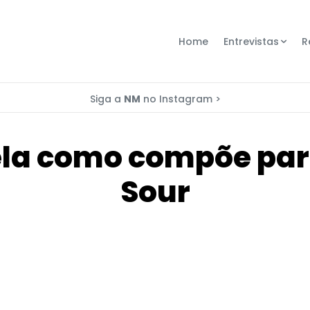
Home
Entrevistas
R
Siga a
NM
no Instagram >
ela como compõe para
Sour