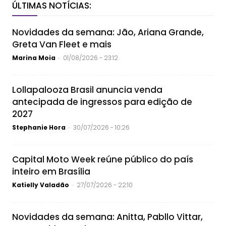
ÚLTIMAS NOTÍCIAS:
Novidades da semana: Jão, Ariana Grande,
Greta Van Fleet e mais
Marina Moia
01/08/2026 - 23:12
-
Lollapalooza Brasil anuncia venda
antecipada de ingressos para edição de
2027
Stephanie Hora
30/07/2026 - 10:26
-
Capital Moto Week reúne público do país
inteiro em Brasília
Katielly Valadão
27/07/2026 - 22:10
-
Novidades da semana: Anitta, Pabllo Vittar,