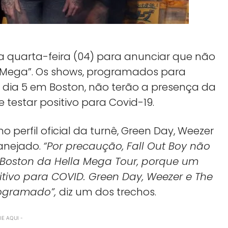
sta quarta-feira (04) para anunciar que não
a Mega”. Os shows, programados para
 dia 5 em Boston, não terão a presença da
estar positivo para Covid-19.
erfil oficial da turnê, Green Day, Weezer
lanejado.
“Por precaução, Fall Out Boy não
 Boston da Hella Mega Tour, porque um
tivo para COVID. Green Day, Weezer e The
rogramado”,
diz um dos trechos.
E AQUI -