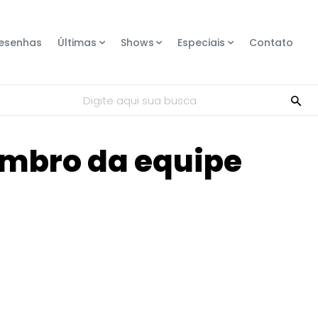
esenhas
Últimas
Shows
Especiais
Contato
Digite aqui sua busca
embro da equipe
Compartilhe