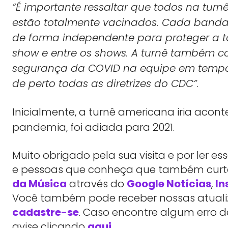
“É importante ressaltar que todos na turn
estão totalmente vacinados. Cada band
de forma independente para proteger a 
show e entre os shows. A turnê também c
segurança da COVID na equipe em tempo 
de perto todas as diretrizes do CDC”
.
Inicialmente, a turnê americana iria acont
pandemia, foi adiada para 2021.
Muito obrigado pela sua visita e por ler 
e pessoas que conheça que também cu
da Música
através do
Google Notícias
,
In
Você também pode receber nossas atualiz
cadastre-se
. Caso encontre algum erro d
avise clicando
aqui.