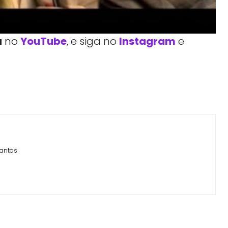
a
no
YouTube
, e siga no
Instagram
e
Facebook
Telegram
Linkedin
Copy URL
cantos