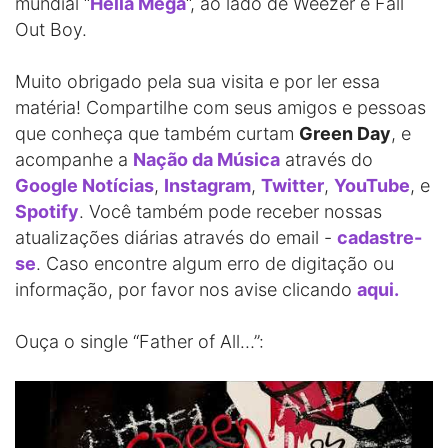
mundial “
Hella Mega
“, ao lado de Weezer e Fall
Out Boy.
Muito obrigado pela sua visita e por ler essa
matéria! Compartilhe com seus amigos e pessoas
que conheça que também curtam
Green Day
, e
acompanhe a
Nação da Música
através do
Google Notícias
,
Instagram
,
Twitter
,
YouTube
, e
Spotify
. Você também pode receber nossas
atualizações diárias através do email -
cadastre-
se
. Caso encontre algum erro de digitação ou
informação, por favor nos avise clicando
aqui.
Ouça o single “Father of All…”: