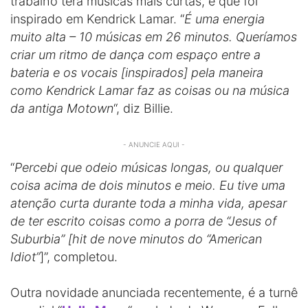
trabalho terá músicas mais curtas, e que foi
inspirado em Kendrick Lamar. “
É uma energia
muito alta – 10 músicas em 26 minutos. Queríamos
criar um ritmo de dança com espaço entre a
bateria e os vocais [inspirados] pela maneira
como Kendrick Lamar faz as coisas ou na música
da antiga Motown
“, diz Billie.
- ANUNCIE AQUI -
“
Percebi que odeio músicas longas, ou qualquer
coisa acima de dois minutos e meio. Eu tive uma
atenção curta durante toda a minha vida, apesar
de ter escrito coisas como a porra de “Jesus of
Suburbia” [hit de nove minutos do “American
Idiot”
]”, completou.
Outra novidade anunciada recentemente, é a turnê