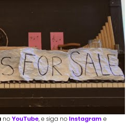
a
no
YouTube
, e siga no
Instagram
e