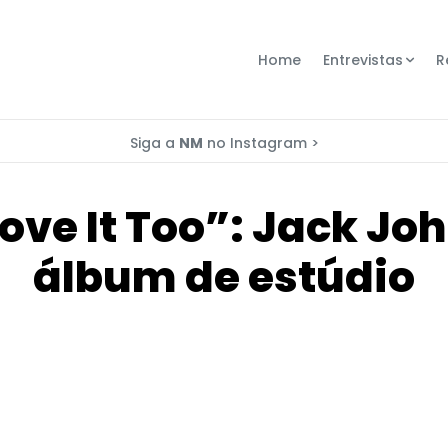
Home
Entrevistas
R
Siga a
NM
no Instagram >
bove It Too”: Jack J
álbum de estúdio