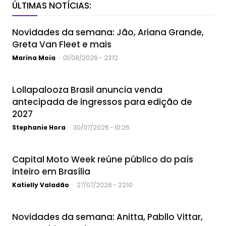
ÚLTIMAS NOTÍCIAS:
Novidades da semana: Jão, Ariana Grande,
Greta Van Fleet e mais
Marina Moia
01/08/2026 - 23:12
-
Lollapalooza Brasil anuncia venda
antecipada de ingressos para edição de
2027
Stephanie Hora
30/07/2026 - 10:26
-
Capital Moto Week reúne público do país
inteiro em Brasília
Katielly Valadão
27/07/2026 - 22:10
-
Novidades da semana: Anitta, Pabllo Vittar,