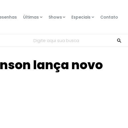
esenhas
Últimas
Shows
Especiais
Contato
Digite aqui sua busca
ohnson lança novo
Compartilhe