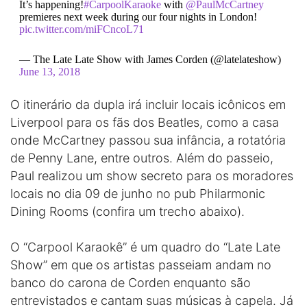
It’s happening!
#CarpoolKaraoke
with
@PaulMcCartney
premieres next week during our four nights in London!
pic.twitter.com/miFCncoL71
— The Late Late Show with James Corden (@latelateshow)
June 13, 2018
O itinerário da dupla irá incluir locais icônicos em
Liverpool para os fãs dos Beatles, como a casa
onde McCartney passou sua infância, a rotatória
de Penny Lane, entre outros. Além do passeio,
Paul realizou um show secreto para os moradores
locais no dia 09 de junho no pub Philarmonic
Dining Rooms (confira um trecho abaixo).
O “Carpool Karaokê” é um quadro do “Late Late
Show” em que os artistas passeiam andam no
banco do carona de Corden enquanto são
entrevistados e cantam suas músicas à capela. Já