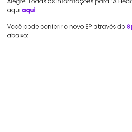
Alegre. Todas as informações para “A Hea
aqui
aqui
.
Você pode conferir o novo EP através do
S
abaixo: