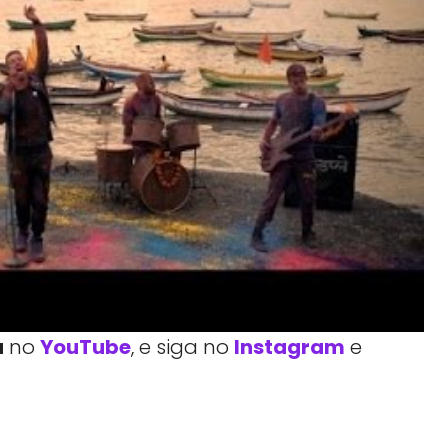
a
no
YouTube
, e siga no
Instagram
e
Facebook
Telegram
Linkedin
Copy URL