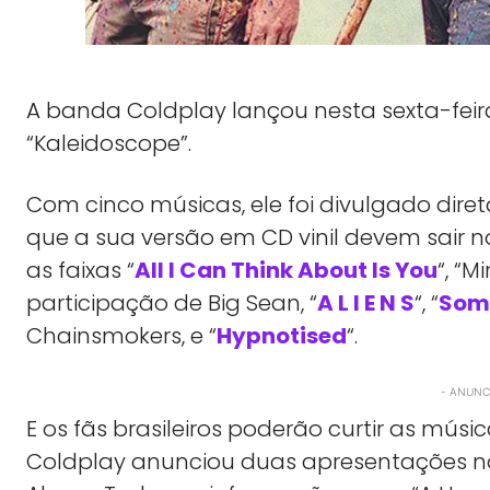
A banda Coldplay lançou nesta sexta-feira
“Kaleidoscope”.
Com cinco músicas, ele foi divulgado dire
que a sua versão em CD vinil devem sair n
as faixas “
All I Can Think About Is You
“, “
participação de Big Sean, “
A L I E N S
“, “
Some
Chainsmokers, e “
Hypnotised
“.
- ANUNCI
E os fãs brasileiros poderão curtir as músi
Coldplay anunciou duas apresentações no