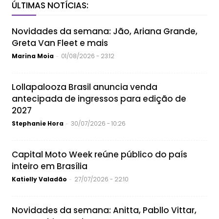
ÚLTIMAS NOTÍCIAS:
Novidades da semana: Jão, Ariana Grande,
Greta Van Fleet e mais
Marina Moia
01/08/2026 - 23:12
-
Lollapalooza Brasil anuncia venda
antecipada de ingressos para edição de
2027
Stephanie Hora
30/07/2026 - 10:26
-
Capital Moto Week reúne público do país
inteiro em Brasília
Katielly Valadão
27/07/2026 - 22:10
-
Novidades da semana: Anitta, Pabllo Vittar,