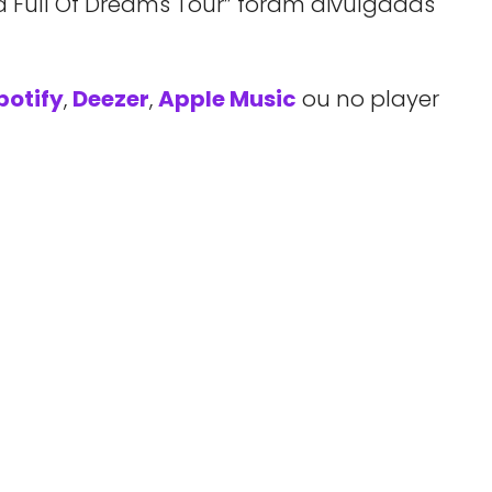
d Full Of Dreams Tour” foram divulgadas
potify
,
Deezer
,
Apple Music
ou no player