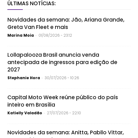
ÚLTIMAS NOTÍCIAS:
Novidades da semana: Jão, Ariana Grande,
Greta Van Fleet e mais
Marina Moia
01/08/2026 - 23:12
-
Lollapalooza Brasil anuncia venda
antecipada de ingressos para edição de
2027
Stephanie Hora
30/07/2026 - 10:26
-
Capital Moto Week reúne público do país
inteiro em Brasília
Katielly Valadão
27/07/2026 - 22:10
-
Novidades da semana: Anitta, Pabllo Vittar,