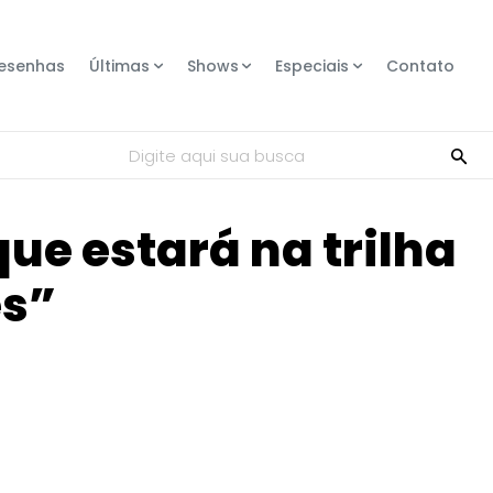
esenhas
Últimas
Shows
Especiais
Contato
Digite aqui sua busca
que estará na trilha
es”
Compartilhe