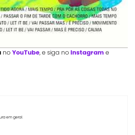
a
no
YouTube
, e siga no
Instagram
e
Facebook
Telegram
Linkedin
Copy URL
ura em geral.