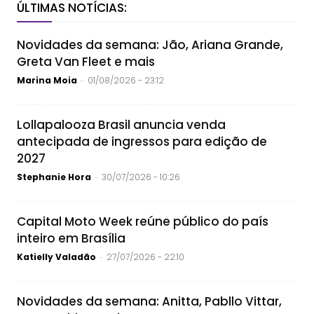
ÚLTIMAS NOTÍCIAS:
Novidades da semana: Jão, Ariana Grande,
Greta Van Fleet e mais
Marina Moia
01/08/2026 - 23:12
-
Lollapalooza Brasil anuncia venda
antecipada de ingressos para edição de
2027
Stephanie Hora
30/07/2026 - 10:26
-
Capital Moto Week reúne público do país
inteiro em Brasília
Katielly Valadão
27/07/2026 - 22:10
-
Novidades da semana: Anitta, Pabllo Vittar,