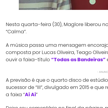
Nesta quarta-feira (30), Maglore liberou n
“Calma”.
A música passa uma mensagem encorajador
composta por Lucas Oliveira, Teago Olivei
ouvir a faixa-título
“Todas as Bandeiras”
- ANUNCI
A previsão é que o quarto disco de estúdio 
sucessor de “III”, divulgado em 2015 e qu
a faixa “
Ai Ai
”
Deixe seu comentário no final da págin