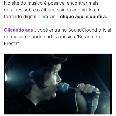
No site do músico é possível encontrar mais
detalhes sobre o álbum e ainda adquiri-lo em
formado digital e em vinil,
clique aqui e confira.
Clicando aqui,
você entra no SoundClound oficial
do músico e pode curtir a música “Buraco da
Fresta”.