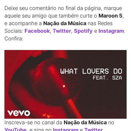
Deixe seu comentário no final da página, marque
aquele seu amigo que também curte o
Maroon 5
,
e acompanhe a
Nação da Música
nas Redes
Sociais:
Facebook
,
Twitter
,
Spotify
e
Instagram
.
Confira:
Inscreva-se no canal da
Nação da Música
no
YouTube
, e siga no
Instagram
e
Twitter
.