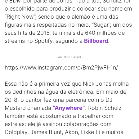
e EDM por parte de Jonas, não à toa, Schultz foi
o escolhido para produzir e colocar seu nome em
“Right Now”, sendo que o alemão é uma das
figuras mais respeitadas no meio. “Sugar”, um dos
seus hits de 2015, tem mais de 640 milhões de
streams no Spotify, segundo a
Billboard
.
- ANUNCIE AQUI -
https://www.instagram.com/p/Bm2PjwFl-1n/
Essa não é a primeira vez que Nick Jonas molha
os dedinhos na água da eletrônica. Em maio de
2018, o cantor fez uma parceria com o DJ
Mustard chamada
“Anywhere”
. Robin Schulz
também está acostumado a trabalhar com
estrelas: ele já assinou colaborações com
Coldplay, James Blunt, Akon, Likke Li e muitos