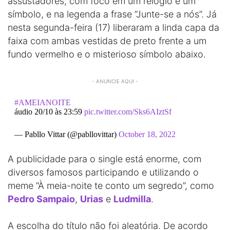
assustadores, com foco em um relógio e um
símbolo, e na legenda a frase “Junte-se a nós”. Já
nesta segunda-feira (17) liberaram a linda capa da
faixa com ambas vestidas de preto frente a um
fundo vermelho e o misterioso símbolo abaixo.
- ANUNCIE AQUI -
#AMEIANOITE
áudio 20/10 às 23:59
pic.twitter.com/Sks6AIztSf
— Pabllo Vittar (@pabllovittar)
October 18, 2022
A publicidade para o single está enorme, com
diversos famosos participando e utilizando o
meme “À meia-noite te conto um segredo”, como
Pedro Sampaio
,
Urias
e
Ludmilla
.
A escolha do título não foi aleatória. De acordo