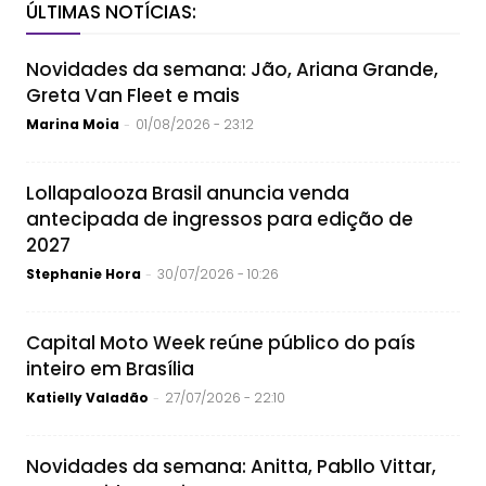
ÚLTIMAS NOTÍCIAS:
Novidades da semana: Jão, Ariana Grande,
Greta Van Fleet e mais
Marina Moia
01/08/2026 - 23:12
-
Lollapalooza Brasil anuncia venda
antecipada de ingressos para edição de
2027
Stephanie Hora
30/07/2026 - 10:26
-
Capital Moto Week reúne público do país
inteiro em Brasília
Katielly Valadão
27/07/2026 - 22:10
-
Novidades da semana: Anitta, Pabllo Vittar,