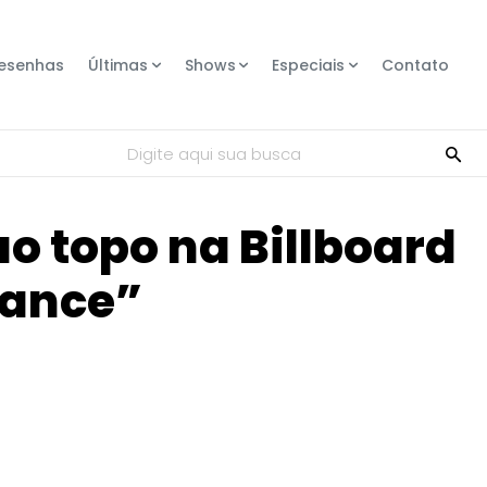
esenhas
Últimas
Shows
Especiais
Contato
Digite aqui sua busca
o topo na Billboard
Dance”
Compartilhe