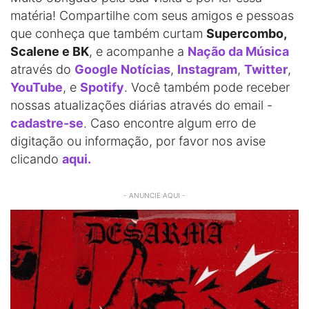
matéria! Compartilhe com seus amigos e pessoas
que conheça que também curtam
Supercombo,
Scalene e BK
, e acompanhe a
Nação da Música
através do
Google Notícias
,
Instagram
,
Twitter
,
YouTube
, e
Spotify
. Você também pode receber
nossas atualizações diárias através do email -
cadastre-se
. Caso encontre algum erro de
digitação ou informação, por favor nos avise
clicando
aqui.
- ANUNCIE AQUI -