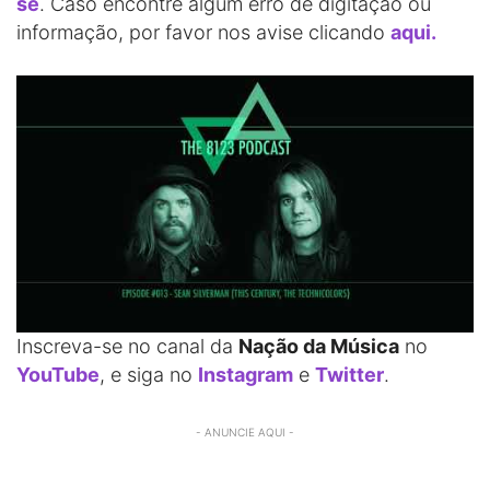
se
. Caso encontre algum erro de digitação ou
informação, por favor nos avise clicando
aqui.
Inscreva-se no canal da
Nação da Música
no
YouTube
, e siga no
Instagram
e
Twitter
.
- ANUNCIE AQUI -