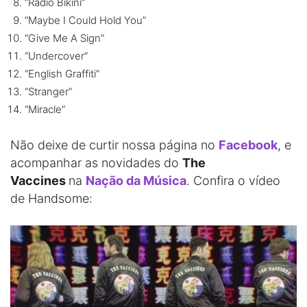
“Radio Bikini”
“Maybe I Could Hold You”
“Give Me A Sign”
“Undercover”
“English Graffiti”
“Stranger”
“Miracle”
Não deixe de curtir nossa página no
Facebook
, e
acompanhar as novidades do
The
Vaccines
na
Nação da Música
. Confira o vídeo
de Handsome: