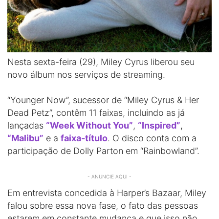
Nesta sexta-feira (29), Miley Cyrus liberou seu
novo álbum nos serviços de streaming.
“Younger Now”, sucessor de “Miley Cyrus & Her
Dead Petz”, contêm 11 faixas, incluindo as já
lançadas
“Week Without You”
,
“Inspired”
,
“Malibu”
e a
faixa-título
. O disco conta com a
participação de Dolly Parton em “Rainbowland”.
- ANUNCIE AQUI -
Em entrevista concedida à Harper’s Bazaar, Miley
falou sobre essa nova fase, o fato das pessoas
estarem em constante mudança e que isso não