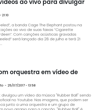
ídeos ao vivo para divulgar
 21:10
eled”, a banda Cage The Elephant postou na
tações ao vivo de suas faixas “Cigarette
cas gravadas
eled” será lançado dia 28 de julho e terá 21
..
om orquestra em vídeo de
oto
-
25/07/2017 - 13:58
t divulgou um vídeo da música "Rubber Ball" sendo
 Nas imagens, que podem ser
toca junto a uma orquestra e um grupo de
cantores que compõem um coral, dando um novo arranjo para a canção. "Rubber Ball" é...