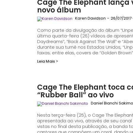
Cage The Elephant lança v
novo álbum
Karen Davidson
-
26/07/2017 -
Como parte da divulgação do álbum “Unpe
última quarta-feira (26) vídeos de apresen
Daydreams”, “Back Against The Wall” e “Aberdeen”. Com canções acústi
durante sua turnê nos Estados Unidos, “Unpe
faixas; entre elas, covers de “Golden Brown”.
Leia Mais >
Cage The Elephant toca c
“Rubber Ball” ao vivo
Daniel Bianchi Sakim
Nesta terça-feira (25), o Cage The Elephan
apresentada ao vivo, através de seu canal oficial no Youtube.
vistas no final desta publicação, a banda 