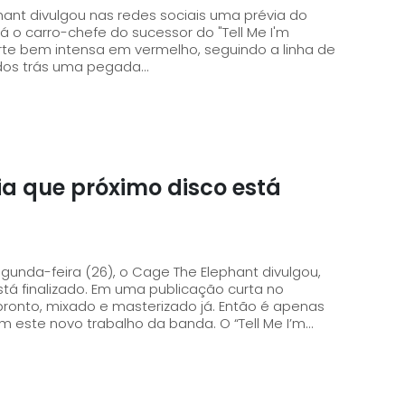
hant divulgou nas redes sociais uma prévia do
á o carro-chefe do sucessor do "Tell Me I'm
dos trás uma pegada...
a que próximo disco está
gunda-feira (26), o Cage The Elephant divulgou,
 publicação curta no
pronto, mixado e masterizado já. Então é apenas
questão de tempo para que os fãs recebam este novo trabalho da banda. O “Tell Me I’m...