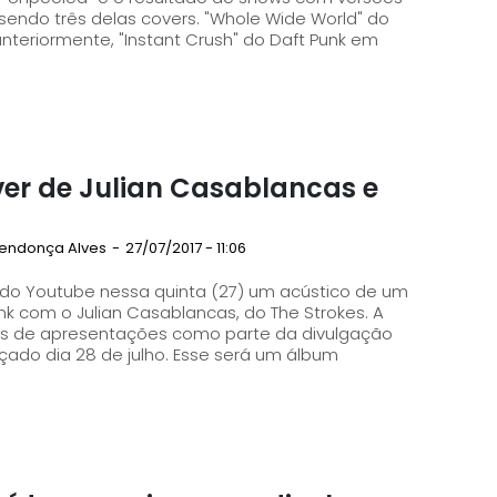
 sendo três delas covers. "Whole Wide World" do
 anteriormente, "Instant Crush" do Daft Punk em
ver de Julian Casablancas e
Mendonça Alves
-
27/07/2017 - 11:06
do Youtube nessa quinta (27) um acústico de um
nk com o Julian Casablancas, do The Strokes. A
os de apresentações como parte da divulgação
çado dia 28 de julho. Esse será um álbum