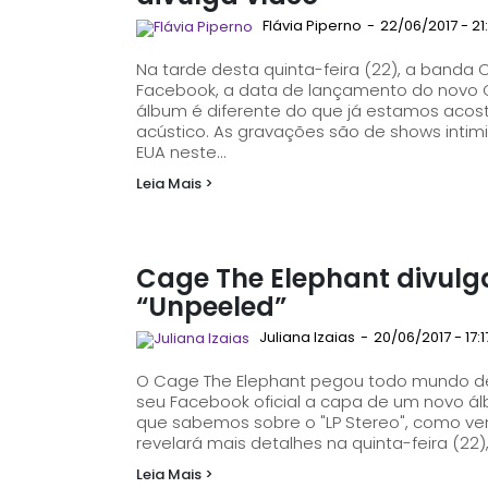
Flávia Piperno
-
22/06/2017 - 21
Na tarde desta quinta-feira (22), a banda
Facebook, a data de lançamento do novo CD, intitula
álbum é diferente do que já estamos aco
acústico. As gravações são de shows intim
EUA neste...
Leia Mais >
Cage The Elephant divulg
“Unpeeled”
Juliana Izaias
-
20/06/2017 - 17:1
O Cage The Elephant pegou todo mundo de 
seu Facebook oficial a capa de um novo álbum. Intitulado "Unpeeled", por enquanto
que sabemos sobre o "LP Stereo", como v
revelará mais detalhes na quinta-feira (22
Leia Mais >