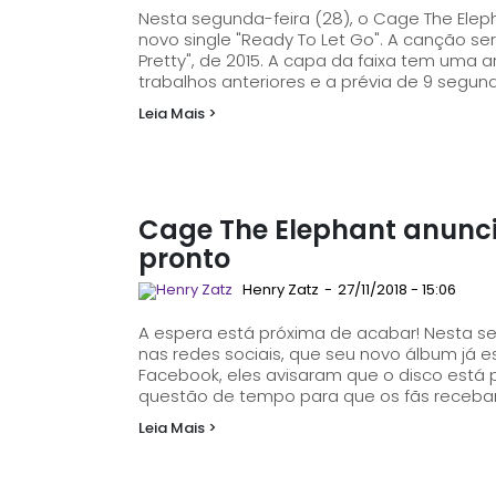
Nesta segunda-feira (28), o Cage The Elep
novo single "Ready To Let Go". A canção ser
Pretty", de 2015. A capa da faixa tem uma arte bem intensa em vermelho, seguindo a linha de
trabalhos anteriores e a prévia de 9 segun
Leia Mais >
Cage The Elephant anunci
pronto
Henry Zatz
-
27/11/2018 - 15:06
A espera está próxima de acabar! Nesta se
nas redes sociais, que seu novo álbum já está finalizado. Em uma
Facebook, eles avisaram que o disco está 
Leia Mais >