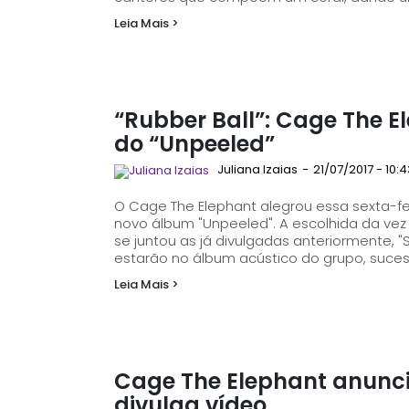
Leia Mais >
“Rubber Ball”: Cage The 
do “Unpeeled”
Juliana Izaias
-
21/07/2017 - 10:4
O Cage The Elephant alegrou essa sexta-feir
novo álbum "Unpeeled". A escolhida da vez foi "Rubber Ball", que ganhou uma nova versão e
se juntou as já divulgadas anteriormente, "
estarão no álbum acústico do grupo, sucessor
Leia Mais >
Cage The Elephant anunci
divulga vídeo