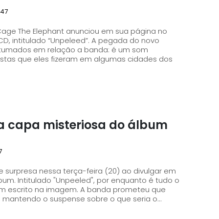
:47
 Cage The Elephant anunciou em sua página no
do “Unpeleed”. A pegada do novo
stumados em relação a banda: é um som
istas que eles fizeram em algumas cidades dos
a capa misteriosa do álbum
7
surpresa nessa terça-feira (20) ao divulgar em
 é tudo o
em escrito na imagem. A banda prometeu que
), mantendo o suspense sobre o que seria o...