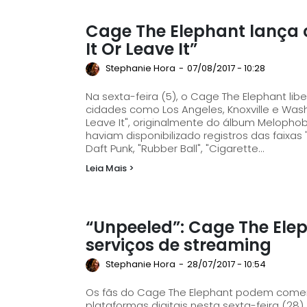
Cage The Elephant lança c
It Or Leave It”
Stephanie Hora
-
07/08/2017 - 10:28
Na sexta-feira (5), o Cage The Elephant li
cidades como Los Angeles, Knoxville e Washington. A faixa escolhida dessa vez 
Leave It", originalmente do álbum Melophob
haviam disponibilizado registros das faixas
Daft Punk, "Rubber Ball", "Cigarette...
Leia Mais >
“Unpeeled”: Cage The Ele
serviços de streaming
Stephanie Hora
-
28/07/2017 - 10:54
Os fãs do Cage The Elephant podem comem
plataformas digitais nesta sexta-feira (28). "Unpeeled" é o resultado de shows com versõe