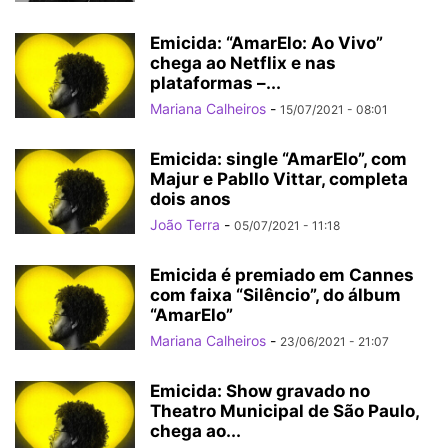
Emicida: “AmarElo: Ao Vivo”
chega ao Netflix e nas
plataformas –...
Mariana Calheiros
-
15/07/2021 - 08:01
Emicida: single “AmarElo”, com
Majur e Pabllo Vittar, completa
dois anos
João Terra
-
05/07/2021 - 11:18
Emicida é premiado em Cannes
com faixa “Silêncio”, do álbum
“AmarElo”
Mariana Calheiros
-
23/06/2021 - 21:07
Emicida: Show gravado no
Theatro Municipal de São Paulo,
chega ao...