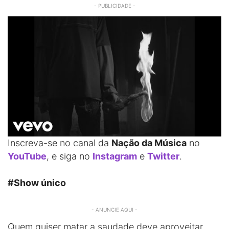
- PUBLICIDADE -
Inscreva-se no canal da
Nação da Música
no
YouTube
, e siga no
Instagram
e
Twitter
.
#Show único
- ANUNCIE AQUI -
Quem quiser matar a saudade deve aproveitar.