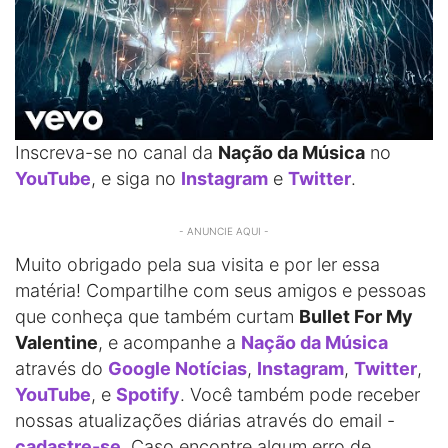
Inscreva-se no canal da
Nação da Música
no
YouTube
, e siga no
Instagram
e
Twitter
.
- ANUNCIE AQUI -
Muito obrigado pela sua visita e por ler essa
matéria! Compartilhe com seus amigos e pessoas
que conheça que também curtam
Bullet For My
Valentine
, e acompanhe a
Nação da Música
através do
Google Notícias
,
Instagram
,
Twitter
,
YouTube
, e
Spotify
. Você também pode receber
nossas atualizações diárias através do email -
cadastre-se
. Caso encontre algum erro de