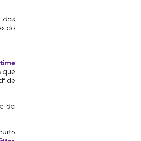
s das
és do
time
s que
d” de
ão da
curte
itter
,