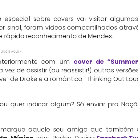
 especial sobre covers vai visitar alguma
or sinal, foram vídeos compartilhados atrav
e e rápido reconhecimento de Mendes.
NUNCIE AQUI -
anteriormente com um
cover de “Summer
ez de assistir (ou reassistir!) outras versõe
ve” de Drake e a romântica “Thinking Out Lou
ou quer indicar algum? Só enviar pra Naç
a, marque aquele seu amigo que também 
da Música
nas Redes Sociais:
Facebook
,
Tw