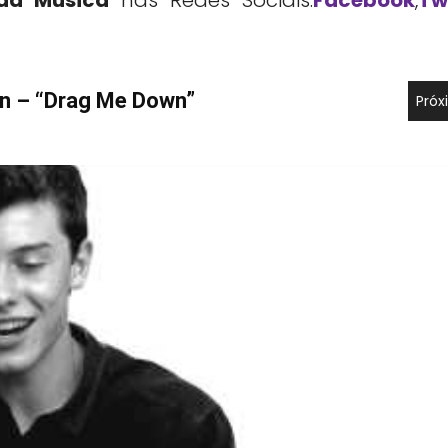
on – “Drag Me Down”
Próx