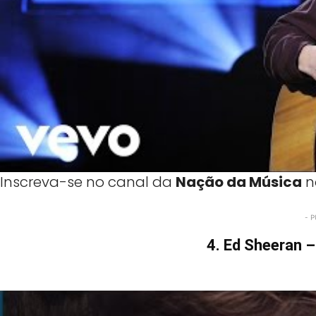
Inscreva-se no canal da
Nação da Música
n
- P
4. Ed Sheeran –