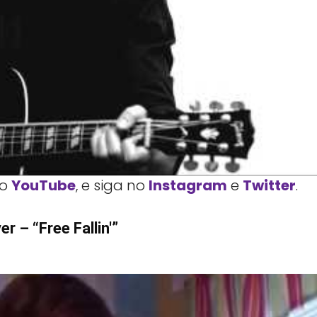
o
YouTube
, e siga no
Instagram
e
Twitter
.
r – “Free Fallin'”