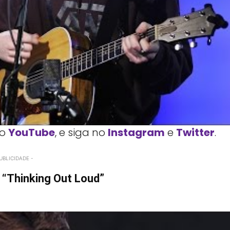
o
YouTube
, e siga no
Instagram
e
Twitter
.
UBLICIDADE -
 “Thinking Out Loud”