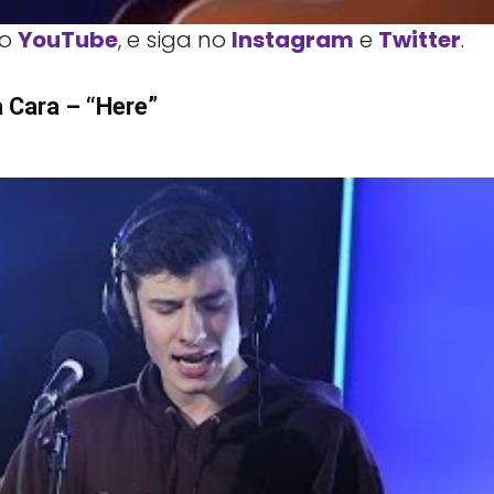
o
YouTube
, e siga no
Instagram
e
Twitter
.
a Cara – “Here”