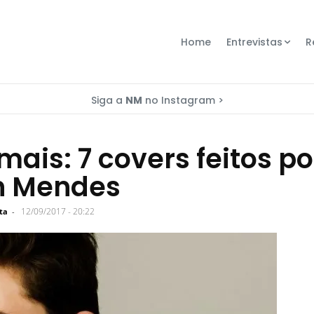
Home
Entrevistas
R
Siga a
NM
no Instagram >
ais: 7 covers feitos po
 Mendes
12/09/2017 - 20:22
ta
-