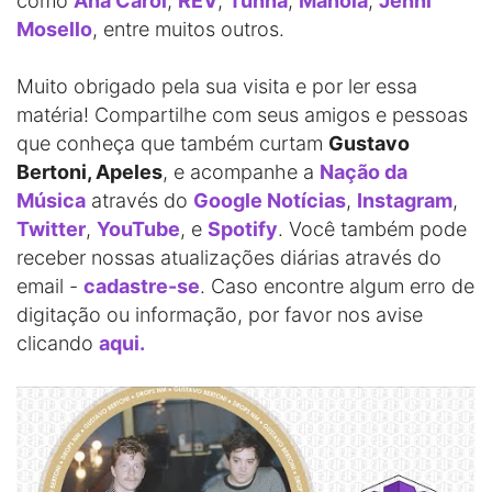
como
Ana Carol
,
REV
,
Tunna
,
Manola
,
Jenni
Mosello
, entre muitos outros.
Muito obrigado pela sua visita e por ler essa
matéria! Compartilhe com seus amigos e pessoas
que conheça que também curtam
Gustavo
Bertoni, Apeles
, e acompanhe a
Nação da
Música
através do
Google Notícias
,
Instagram
,
Twitter
,
YouTube
, e
Spotify
. Você também pode
receber nossas atualizações diárias através do
email -
cadastre-se
. Caso encontre algum erro de
digitação ou informação, por favor nos avise
clicando
aqui.