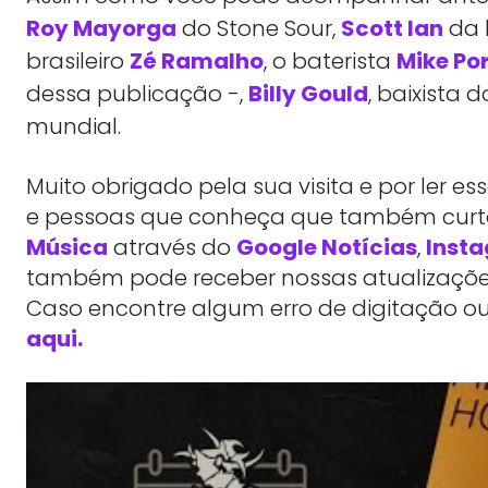
Roy Mayorga
do Stone Sour,
Scott Ian
da 
brasileiro
Zé Ramalho
, o baterista
Mike Po
dessa publicação -,
Billy Gould
, baixista
mundial.
Muito obrigado pela sua visita e por ler 
e pessoas que conheça que também cu
Música
através do
Google Notícias
,
Inst
também pode receber nossas atualizações
Caso encontre algum erro de digitação ou
aqui.