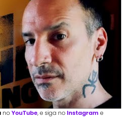
a
no
YouTube
, e siga no
Instagram
e