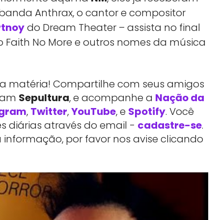
banda Anthrax, o cantor e compositor
rtnoy
do Dream Theater – assista no final
 do Faith No More e outros nomes da música
essa matéria! Compartilhe com seus amigos
rtam
Sepultura
, e acompanhe a
Nação da
agram
,
Twitter
,
YouTube
, e
Spotify
. Você
 diárias através do email -
cadastre-se
.
 informação, por favor nos avise clicando