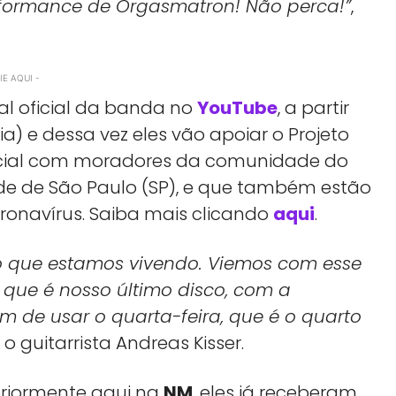
rformance de Orgasmatron! Não perca!”
,
E AQUI -
al oficial da banda no
YouTube
, a partir
ia) e dessa vez eles vão apoiar o Projeto
ocial com moradores da comunidade do
ade de São Paulo (SP), e que também estão
onavírus. Saiba mais clicando
aqui
.
 que estamos vivendo. Viemos com esse
 que é nosso último disco, com a
m de usar o quarta-feira, que é o quarto
u o guitarrista Andreas Kisser.
riormente aqui na
NM
, eles já receberam