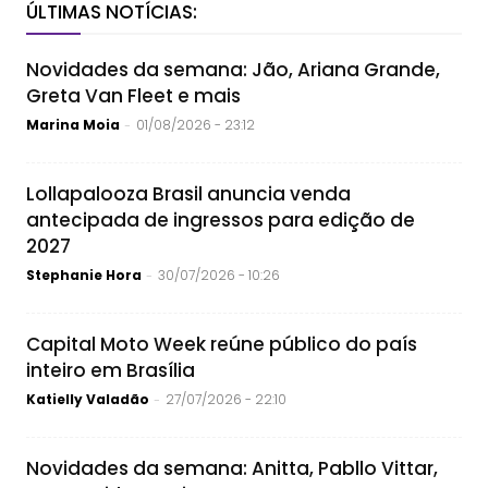
ÚLTIMAS NOTÍCIAS:
Novidades da semana: Jão, Ariana Grande,
Greta Van Fleet e mais
Marina Moia
01/08/2026 - 23:12
-
Lollapalooza Brasil anuncia venda
antecipada de ingressos para edição de
2027
Stephanie Hora
30/07/2026 - 10:26
-
Capital Moto Week reúne público do país
inteiro em Brasília
Katielly Valadão
27/07/2026 - 22:10
-
Novidades da semana: Anitta, Pabllo Vittar,