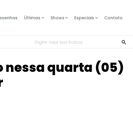
esenhas
Últimas
Shows
Especiais
Contato
Digite aqui sua busca
o nessa quarta (05)
r
Compartilhe