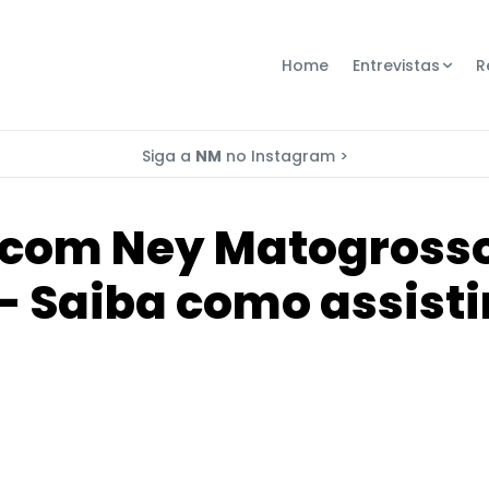
Home
Entrevistas
R
Siga a
NM
no Instagram >
e com Ney Matogross
– Saiba como assisti