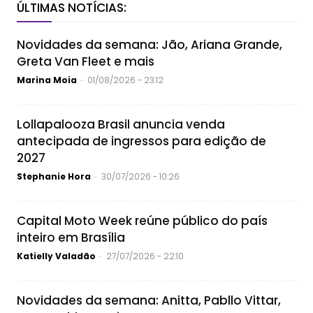
ÚLTIMAS NOTÍCIAS:
Novidades da semana: Jão, Ariana Grande,
Greta Van Fleet e mais
Marina Moia
01/08/2026 - 23:12
-
Lollapalooza Brasil anuncia venda
antecipada de ingressos para edição de
2027
Stephanie Hora
30/07/2026 - 10:26
-
Capital Moto Week reúne público do país
inteiro em Brasília
Katielly Valadão
27/07/2026 - 22:10
-
Novidades da semana: Anitta, Pabllo Vittar,