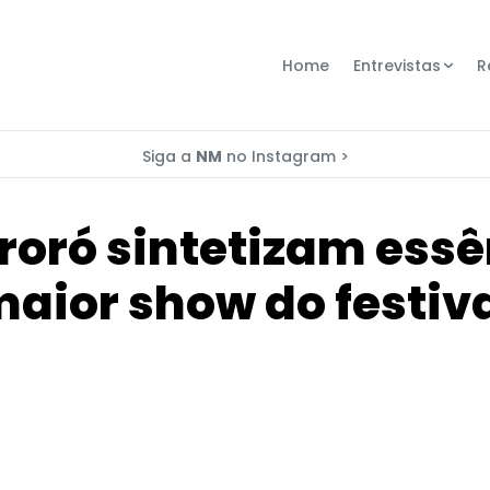
Home
Entrevistas
R
Siga a
NM
no Instagram >
roró sintetizam ess
aior show do festiv