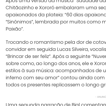
Após uma versão da música “Saudade da m
Chitãozinho e Xororó embalaram uma seq
apaixonados da plateia: “60 dias apaixonad
“Sinônimos”, lembrada por muitos como mú
Paixão”.
Trocando o romantismo pela dor de cotove
convidar em seguida Lucas Silveira, vocal
“Brincar de ser feliz”. Após a seguinte “N
sobre como, ao longo dos anos, ele e Xor
estilos à sua música: acompanhados de u
inferno com seu amor” contou ainda com u
todos os presentes replicassem o longo gri
- ANUNCI
Uma segunda narração de Bial comentand