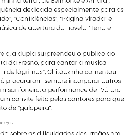
inha terra”, de Belmonte e Amaral,
uência dedicada especialmente para os
o”, “Confidências”, “Página Virada” e
sica de abertura da novela “Terra e
lo, a dupla surpreendeu o público ao
ista da Fresno, para cantar a música
uvem de lágrimas”, Chitãozinho comentou
oró procuraram sempre incorporar outros
m sanfoneiro, a performance de “Vá pro
m convite feito pelos cantores para que
to de “galopeira”.
E AQUI -
o sobre as dificuldades dos irmãos em