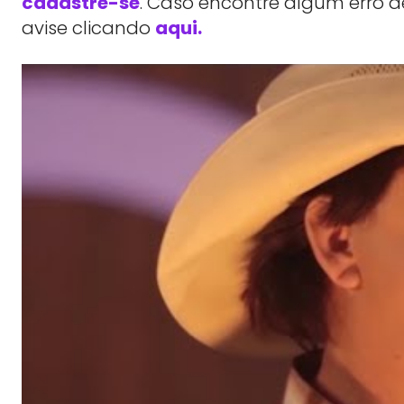
cadastre-se
. Caso encontre algum erro d
avise clicando
aqui.