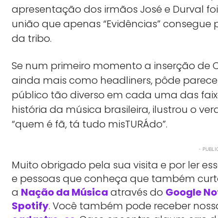
apresentação dos irmãos José e Durval fo
união que apenas “Evidências” consegue p
da tribo.
Se num primeiro momento a inserção de Chi
ainda mais como headliners, pôde parecer 
público tão diverso em cada uma das faix
história da música brasileira, ilustrou o v
“quem é fã, tá tudo misTURÁdo”.
- PUBLI
Muito obrigado pela sua visita e por ler 
e pessoas que conheça que também cu
a
Nação da Música
através do
Google No
Spotify
. Você também pode receber nossas