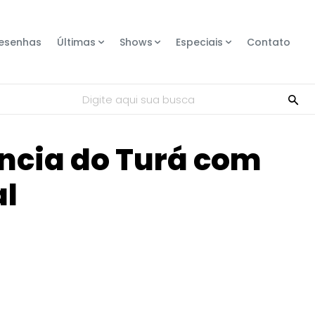
esenhas
Últimas
Shows
Especiais
Contato
Digite aqui sua busca
ência do Turá com
al
Compartilhe