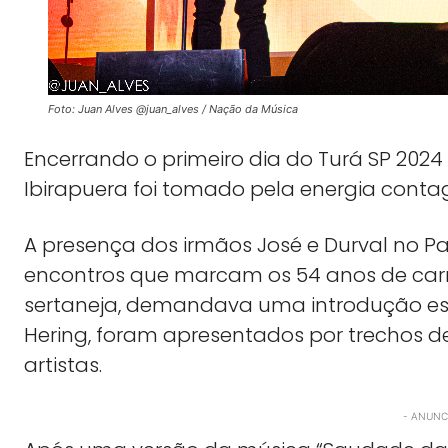
Foto: Juan Alves @juan_alves / Nação da Música
Encerrando o primeiro dia do Turá SP 2024
Ibirapuera foi tomado pela energia contag
A presença dos irmãos José e Durval no 
encontros que marcam os 54 anos de car
sertaneja, demandava uma introdução espe
Hering, foram apresentados por trechos d
artistas.
- ANUNCI