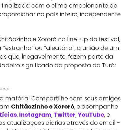
i finalizada com o clima emocionante de
roporcionar no país inteiro, independente
tãozinho e Xororó no line-up do festival,
“estranha” ou “aleatória”, a união de um
as que, inegavelmente, fazem parte da
erdadeiro significado da proposta do Turá:
CIDADE -
essa matéria! Compartilhe com seus amigos
rtam
Chitãozinho e Xororó
, e acompanhe
tícias
,
Instagram
,
Twitter
,
YouTube
, e
 atualizações diárias através do email -