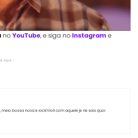
a
no
YouTube
, e siga no
Instagram
e
E AQUI -
Facebook
Telegram
Linkedin
Copy URL
 meio bossa nova e rock'n'roll com aquele je ne sais quoi