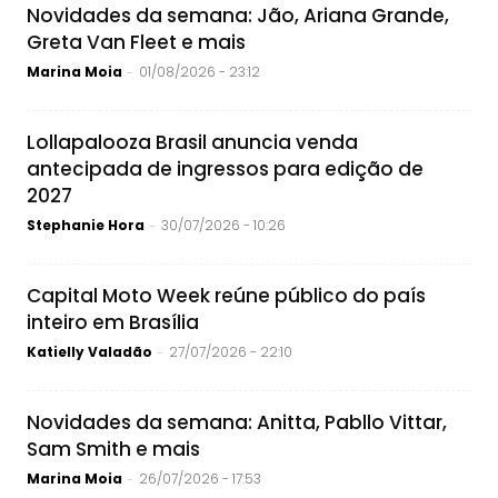
Novidades da semana: Jão, Ariana Grande,
Greta Van Fleet e mais
Marina Moia
01/08/2026 - 23:12
-
Lollapalooza Brasil anuncia venda
antecipada de ingressos para edição de
2027
Stephanie Hora
30/07/2026 - 10:26
-
Capital Moto Week reúne público do país
inteiro em Brasília
Katielly Valadão
27/07/2026 - 22:10
-
Novidades da semana: Anitta, Pabllo Vittar,
Sam Smith e mais
Marina Moia
26/07/2026 - 17:53
-