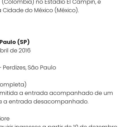
a (Colombia) no Estadio El Campin, e
na Cidade do México (México).
lo (SP)
bril de 2016
– Perdizes, São Paulo
 completa)
permitida a entrada acompanhado de um
tida a entrada desacompanhado.
iore
irir ingressos a partir de 10 de dezembro