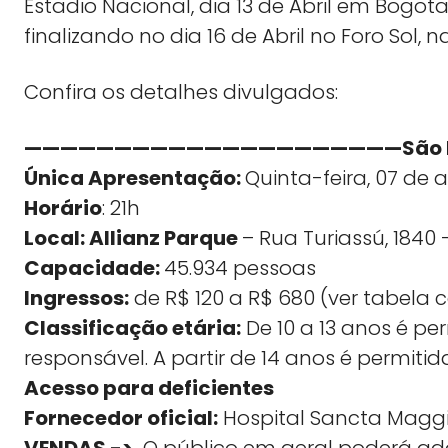
Estadio Nacional, dia 13 de Abril em Bogot
finalizando no dia 16 de Abril no Foro Sol, 
Confira os detalhes divulgados:
—————————————————————São Pau
Única Apresentação:
Quinta-feira, 07 de a
Horário
: 21h
Local: Allianz Parque
– Rua Turiassú, 1840 
Capacidade:
45.934 pessoas
Ingressos:
de R$ 120 a R$ 680 (ver tabela
Classificação etária:
De 10 a 13 anos é 
responsável. A partir de 14 anos é permi
Acesso para deficientes
Fornecedor oficial:
Hospital Sancta Magg
VENDAS ->
O público em geral poderá adqu