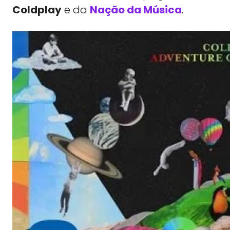
Coldplay
e da
Nação da Música
.