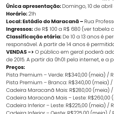
Única apresentação:
Domingo, 10 de abril 
Horário:
21h
Local: Estádio do Maracanã –
Rua Profess
Ingressos:
de R$ 100 a R$ 680 (ver tabela
Classificação etária:
De 10 a 13 anos é 
responsável. A partir de 14 anos é permi
VENDAS ->
O público em geral poderá adqu
de 2015. A partir da 0h01 pela internet, e a 
Preços:
Pista Premium – Verde: R$340,00 (meia) / R
Pista Premium – Branca: R$340,00 (meia) / 
Cadeira Maracanã Mais: R$280,00 (meia) / 
Cadeira Maracanã Mais – Leste: R$260,00 (m
Cadeira Inferior – Leste: R$225,00 (meia) / R
Cadeira Inferior – Oeste: R$225,00 (meia) / 