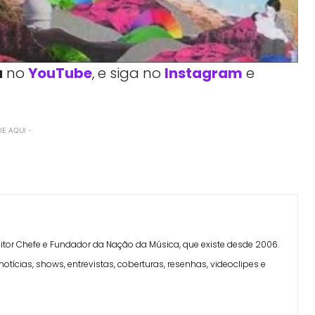
a
no
YouTube
, e siga no
Instagram
e
E AQUI -
Facebook
Telegram
Linkedin
Copy URL
ditor Chefe e Fundador da Nação da Música, que existe desde 2006.
otícias, shows, entrevistas, coberturas, resenhas, videoclipes e