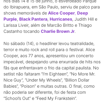
nos dias 14 e 15 de junho, o esverdeado Parque
do Ibirapuera, em São Paulo, serviu de palco para
shows memoráveis de
Alice Cooper
,
Deep
Purple
,
Black Pantera
,
Hurricanes
, Judith Hill e
Larissa Liveir, além de Marcão Britto e Thiago
Castanho tocando
Charlie Brown Jr
.
No sábado (14), o headliner levou teatralidade,
terror e muito rock and roll para o festival. Alice
Cooper, aos 77 anos, apresentou um concerto
impecável, despejando uma enxurrada de hits nos
fãs que enfrentavam o frio da capital paulista. No
setlist não faltaram “I’m Eighteen”, “No More Mr.
Nice Guy”, “Under My Wheels”, “Billion Dollar
Babies”, “Poison” e muitas outras. O final, como
não poderia ser diferente, foi de festa com
“School’s Out” e “Feed My Frankstein”.