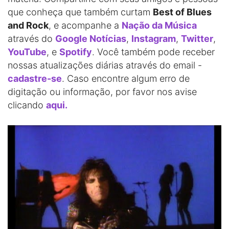
que conheça que também curtam
Best of Blues
and Rock
, e acompanhe a
Nação da Música
através do
Google Notícias
,
Instagram
,
Twitter
,
YouTube
, e
Spotify
. Você também pode receber
nossas atualizações diárias através do email -
cadastre-se
. Caso encontre algum erro de
digitação ou informação, por favor nos avise
clicando
aqui.