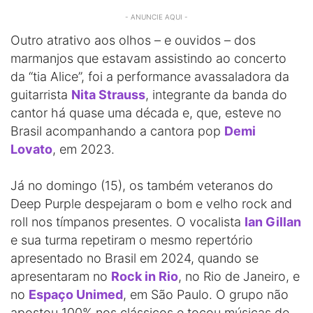
- ANUNCIE AQUI -
Outro atrativo aos olhos – e ouvidos – dos
marmanjos que estavam assistindo ao concerto
da “tia Alice”, foi a performance avassaladora da
guitarrista
Nita Strauss
, integrante da banda do
cantor há quase uma década e, que, esteve no
Brasil acompanhando a cantora pop
Demi
Lovato
, em 2023.
Já no domingo (15), os também veteranos do
Deep Purple despejaram o bom e velho rock and
roll nos tímpanos presentes. O vocalista
Ian Gillan
e sua turma repetiram o mesmo repertório
apresentado no Brasil em 2024, quando se
apresentaram no
Rock in Rio
, no Rio de Janeiro, e
no
Espaço Unimed
, em São Paulo. O grupo não
apostou 100% nos clássicos e tocou músicas de