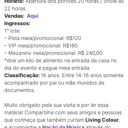
Horário:
Abertura dos portões 20 horas / Show as
22 horas
Vendas:
Aqui
Ingressos:
1° lote:
– Pista meia/promocional: R$120
– VIP meia/promocional: R$180
– Mezanino meia/promocional: R$ 240,00
*doe um kilo de alimento na entrada da casa no
dia do evento e pague meia entrada
Classificação:
16 anos. Entre 14-16 anos somente
acompanhado por pai ou mãe munidos de
documentos.
Muito obrigado pela sua visita e por ler essa
matéria! Compartilhe com seus amigos e pessoas
que conheça que também curtam
Living Colour
,
e acompanhe a
Nação da Música
através do