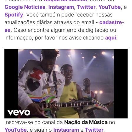
Google Notícias
,
Instagram
,
Twitter
,
YouTube
, e
Spotify
. Você também pode receber nossas
atualizações diárias através do email -
cadastre-
se
. Caso encontre algum erro de digitação ou
informação, por favor nos avise clicando
aqui.
Inscreva-se no canal da
Nação da Música
no
YouTube
, e siga no
Instagram
e
Twitter
.