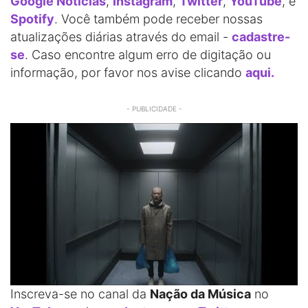
Google Notícias
,
Instagram
,
Twitter
,
YouTube
, e
Spotify
. Você também pode receber nossas
atualizações diárias através do email -
cadastre-
se
. Caso encontre algum erro de digitação ou
informação, por favor nos avise clicando
aqui.
- PUBLICIDADE -
Inscreva-se no canal da
Nação da Música
no