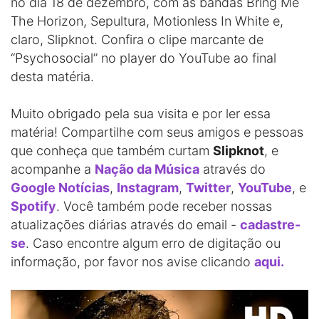
no dia 18 de dezembro, com as bandas Bring Me
The Horizon, Sepultura, Motionless In White e,
claro, Slipknot. Confira o clipe marcante de
“Psychosocial” no player do YouTube ao final
desta matéria.
Muito obrigado pela sua visita e por ler essa
matéria! Compartilhe com seus amigos e pessoas
que conheça que também curtam
Slipknot
, e
acompanhe a
Nação da Música
através do
Google Notícias
,
Instagram
,
Twitter
,
YouTube
, e
Spotify
. Você também pode receber nossas
atualizações diárias através do email -
cadastre-
se
. Caso encontre algum erro de digitação ou
informação, por favor nos avise clicando
aqui.