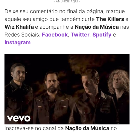
- ANUNCIE AQUI -
Deixe seu comentário no final da página, marque
aquele seu amigo que também curte
The Killers
e
Wiz Khalifa
e acompanhe a
Nação da Música
nas
Redes Sociais:
Facebook
,
Twitter
,
Spotify
e
Instagram
.
Inscreva-se no canal da
Nação da Música
no