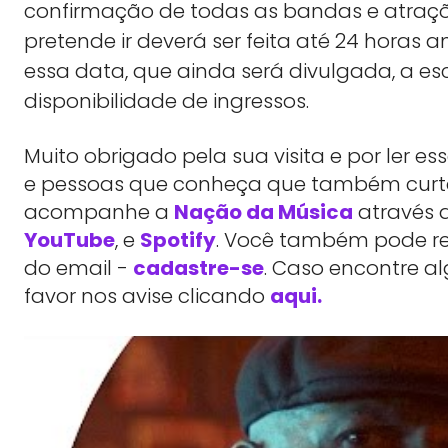
confirmação de todas as bandas e atraçõe
pretende ir deverá ser feita até 24 horas a
essa data, que ainda será divulgada, a es
disponibilidade de ingressos.
Muito obrigado pela sua visita e por ler 
e pessoas que conheça que também cu
acompanhe a
Nação da Música
através 
YouTube
, e
Spotify
. Você também pode rec
do email -
cadastre-se
. Caso encontre a
favor nos avise clicando
aqui.