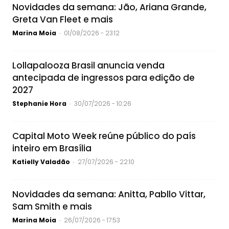
Novidades da semana: Jão, Ariana Grande,
Greta Van Fleet e mais
Marina Moia
01/08/2026 - 23:12
-
Lollapalooza Brasil anuncia venda
antecipada de ingressos para edição de
2027
Stephanie Hora
30/07/2026 - 10:26
-
Capital Moto Week reúne público do país
inteiro em Brasília
Katielly Valadão
27/07/2026 - 22:10
-
Novidades da semana: Anitta, Pabllo Vittar,
Sam Smith e mais
Marina Moia
26/07/2026 - 17:53
-