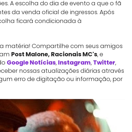
s. A escolha do dia de evento a que o fã
ntes da venda oficial de ingressos. Após
colha ficará condicionada à
essa matéria! Compartilhe com seus amigos
rtam
Post Malone, Racionais MC's
, e
do
Google Notícias
,
Instagram
,
Twitter
,
eber nossas atualizações diárias através
lgum erro de digitação ou informação, por