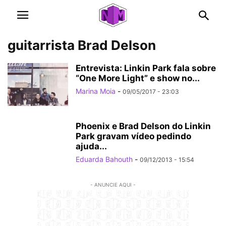
guitarrista Brad Delson
Entrevista: Linkin Park fala sobre
“One More Light” e show no...
Marina Moia
-
09/05/2017 - 23:03
Phoenix e Brad Delson do Linkin
Park gravam vídeo pedindo
ajuda...
Eduarda Bahouth
-
09/12/2013 - 15:54
- ANUNCIE AQUI -