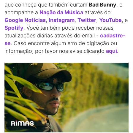
que conheça que também curtam
Bad Bunny
, e
acompanhe a
Nação da Música
através do
Google Notícias
,
Instagram
,
Twitter
,
YouTube
, e
Spotify
. Você também pode receber nossas
atualizações diárias através do email -
cadastre-
se
. Caso encontre algum erro de digitação ou
informação, por favor nos avise clicando
aqui.