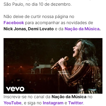
São Paulo, no dia 10 de dezembro.
Não deixe de curtir nossa página no
Facebook
para acompanhar as novidades de
Nick Jonas, Demi Lovato
e da
Nação da Música
.
Inscreva-se no canal da
Nação da Música
no
YouTube
, e siga no
Instagram
e
Twitter
.