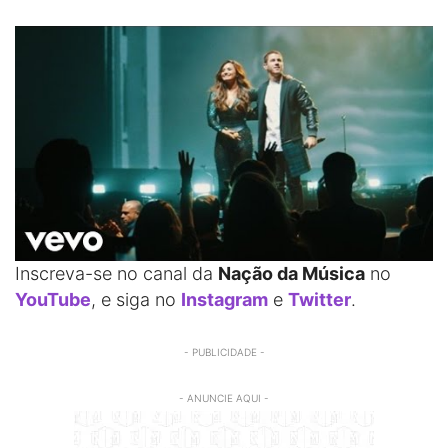
Inscreva-se no canal da
Nação da Música
no
YouTube
, e siga no
Instagram
e
Twitter
.
- PUBLICIDADE -
- ANUNCIE AQUI -