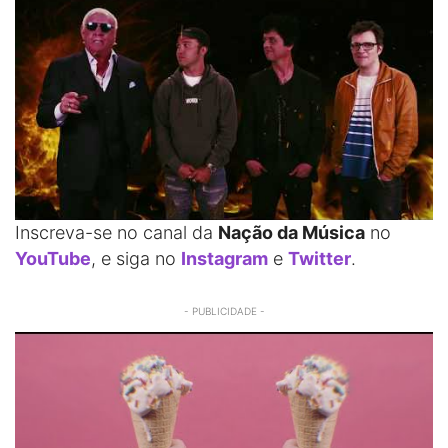
Inscreva-se no canal da
Nação da Música
no
YouTube
, e siga no
Instagram
e
Twitter
.
- PUBLICIDADE -