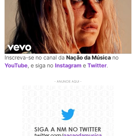
Inscreva-se no canal da
Nação da Música
no
YouTube
, e siga no
Instagram
e
Twitter
.
- ANUNCIE AQUI -