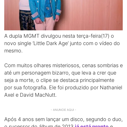
A dupla MGMT divulgou nesta terça-feira(17) o
novo single ‘Little Dark Age’ junto com o vídeo do
mesmo.
Com muitos olhares misteriosos, cenas sombrias e
até um personagem bizarro, que leva a crer que
seja a morte, o clipe se destaca principalmente
por sua fotografia. Ele foi produzido por Nathaniel
Axel e David MacNutt.
- ANUNCIE AQUI -
Após 4 anos sem lançar um disco, segundo o duo,
o sucessor do álbum de 2013
já está pronto
e