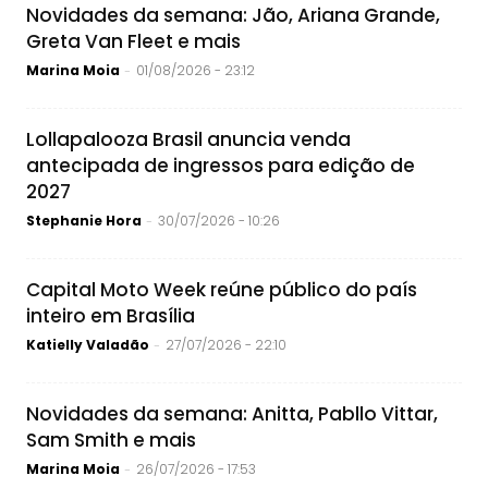
Novidades da semana: Jão, Ariana Grande,
Greta Van Fleet e mais
Marina Moia
01/08/2026 - 23:12
-
Lollapalooza Brasil anuncia venda
antecipada de ingressos para edição de
2027
Stephanie Hora
30/07/2026 - 10:26
-
Capital Moto Week reúne público do país
inteiro em Brasília
Katielly Valadão
27/07/2026 - 22:10
-
Novidades da semana: Anitta, Pabllo Vittar,
Sam Smith e mais
Marina Moia
26/07/2026 - 17:53
-