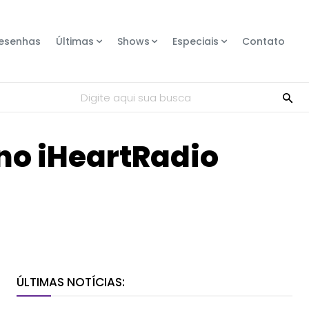
esenhas
Últimas
Shows
Especiais
Contato
Digite aqui sua busca
no iHeartRadio
Compartilhe
ÚLTIMAS NOTÍCIAS: