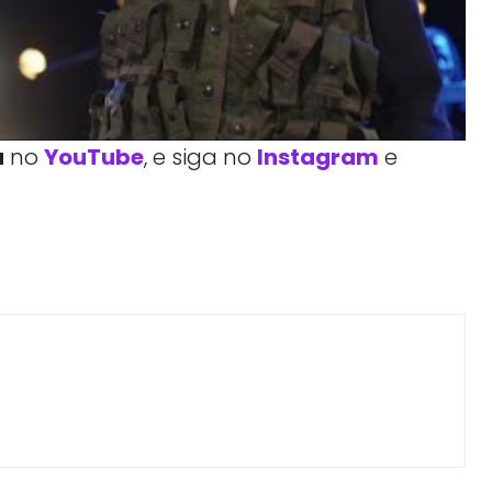
a
no
YouTube
, e siga no
Instagram
e
Facebook
Telegram
Linkedin
Copy URL