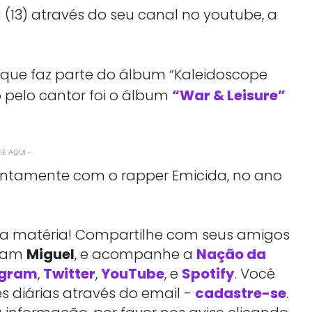
 (13) através do seu canal no youtube, a
, que faz parte do álbum “Kaleidoscope
 pelo cantor foi o álbum
“War & Leisure”
E AQUI -
ntamente com o rapper Emicida, no ano
essa matéria! Compartilhe com seus amigos
rtam
Miguel
, e acompanhe a
Nação da
agram
,
Twitter
,
YouTube
, e
Spotify
. Você
 diárias através do email -
cadastre-se
.