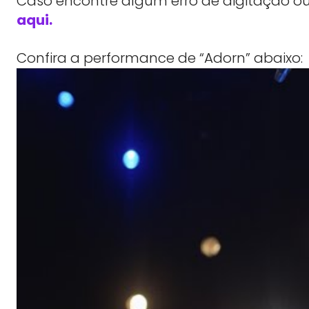
Caso encontre algum erro de digitação ou
aqui.
Confira a performance de “Adorn” abaixo: