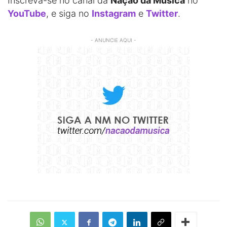
Inscreva-se no canal da
Nação da Música
no
YouTube
, e siga no
Instagram
e
Twitter
.
- ANUNCIE AQUI -