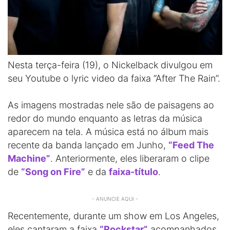
Nesta terça-feira (19), o Nickelback divulgou em
seu Youtube o lyric video da faixa “After The Rain”.
As imagens mostradas nele são de paisagens ao
redor do mundo enquanto as letras da música
aparecem na tela. A música está no álbum mais
recente da banda lançado em Junho,
“Feed The
Machine”
. Anteriormente, eles liberaram o clipe
de
“Song on Fire”
e da
faixa-título
.
- ANUNCIE AQUI -
Recentemente, durante um show em Los Angeles,
eles cantaram a faixa
“Rockstar”
acompanhados