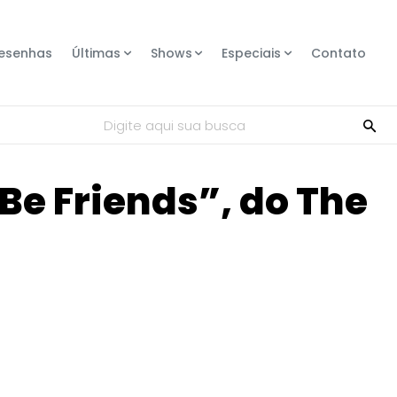
esenhas
Últimas
Shows
Especiais
Contato
Digite aqui sua busca
Be Friends”, do The
Compartilhe