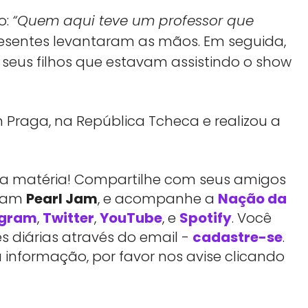
o:
“Quem aqui teve um professor que
esentes levantaram as mãos. Em seguida,
 seus filhos que estavam assistindo o show
Praga, na República Tcheca e realizou a
essa matéria! Compartilhe com seus amigos
rtam
Pearl Jam
, e acompanhe a
Nação da
agram
,
Twitter
,
YouTube
, e
Spotify
. Você
 diárias através do email -
cadastre-se
.
 informação, por favor nos avise clicando