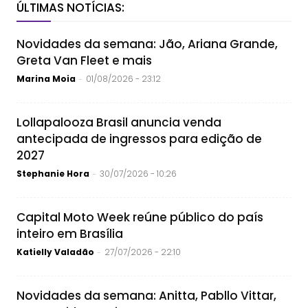
ÚLTIMAS NOTÍCIAS:
Novidades da semana: Jão, Ariana Grande,
Greta Van Fleet e mais
Marina Moia
01/08/2026 - 23:12
-
Lollapalooza Brasil anuncia venda
antecipada de ingressos para edição de
2027
Stephanie Hora
30/07/2026 - 10:26
-
Capital Moto Week reúne público do país
inteiro em Brasília
Katielly Valadão
27/07/2026 - 22:10
-
Novidades da semana: Anitta, Pabllo Vittar,