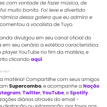
eles com vontade de fazer música, de
foi muito bonito. Foi leve e divertido
nâmica dessa galera que eu admiro e
, comentou a vocalista de Tuyo.
anda divulgou em seu canal oficial do
 em seu cenário a estética característica
o player YouTube no fim da matéria, e
rito clicando
aqui
.
E AQUI -
essa matéria! Compartilhe com seus amigos
rtam
Supercombo
, e acompanhe a
Nação
stagram
,
Twitter
,
YouTube
, e
Spotify
.
ações diárias através do email -
e digitação ou informação, por favor nos