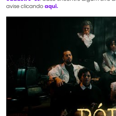
avise clicando
aqui.