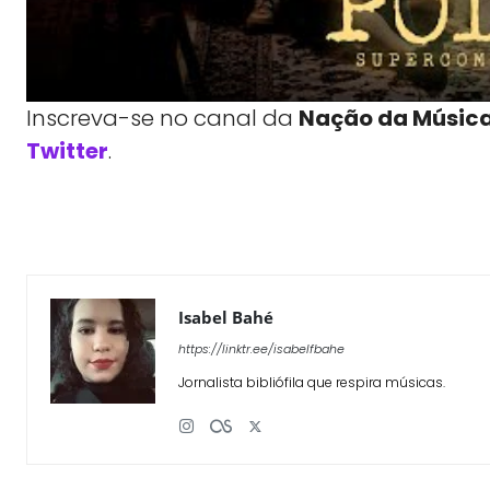
Inscreva-se no canal da
Nação da Músic
Twitter
.
WhatsApp
X
Compartilhe
Isabel Bahé
https://linktr.ee/isabelfbahe
Jornalista bibliófila que respira músicas.