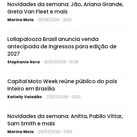
Novidades da semana: Jão, Ariana Grande,
Greta Van Fleet e mais
Marina Moia
01/08/2026 - 23:12
-
Lollapalooza Brasil anuncia venda
antecipada de ingressos para edição de
2027
Stephanie Hora
30/07/2026 - 10:26
-
Capital Moto Week reúne público do país
inteiro em Brasília
Katielly Valadão
27/07/2026 - 22:10
-
Novidades da semana: Anitta, Pabllo Vittar,
Sam Smith e mais
Marina Moia
26/07/2026 - 17:53
-