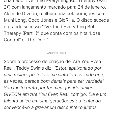
chamado “I’ve Tried Everything But Therapy (Part
2)”, com lançamento marcado para 24 de janeiro.
Além de Givēon, o álbum traz colaborações com
Muni Long, Coco Jones e GloRilla. O disco sucede
o grande sucesso “I’ve Tried Everything But
Therapy (Part 1)”, que conta com os hits “Lose
Control” e “The Door”.
- ANUNCIE AQUI -
Sobre o processo de criação de “Are You Even
Real”, Teddy Swims diz:
“Estou apaixonado por
uma mulher perfeita e me sinto tão sortudo que,
às vezes, parece bom demais para ser verdade!
Sou muito grato por ter meu querido amigo
GIVĒON em ‘Are You Even Real’ comigo. Ele é um
talento único em uma geração; estou tentando
convencê-lo a gravar um disco inteiro juntos.”