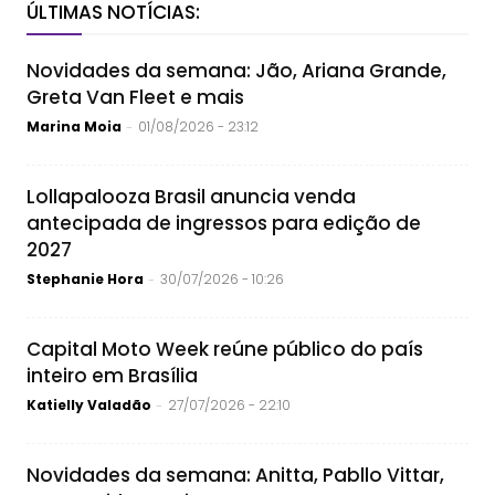
ÚLTIMAS NOTÍCIAS:
Novidades da semana: Jão, Ariana Grande,
Greta Van Fleet e mais
Marina Moia
01/08/2026 - 23:12
-
Lollapalooza Brasil anuncia venda
antecipada de ingressos para edição de
2027
Stephanie Hora
30/07/2026 - 10:26
-
Capital Moto Week reúne público do país
inteiro em Brasília
Katielly Valadão
27/07/2026 - 22:10
-
Novidades da semana: Anitta, Pabllo Vittar,