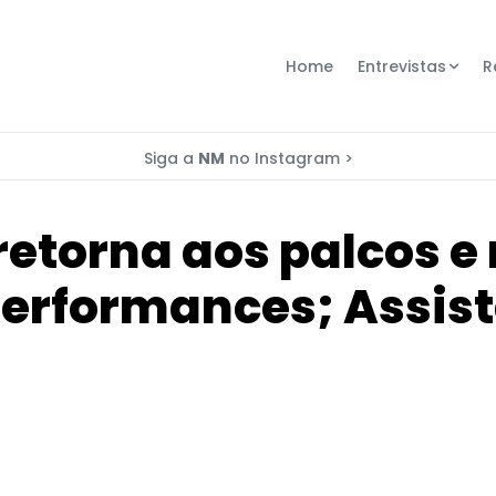
Home
Entrevistas
R
Siga a
NM
no Instagram >
retorna aos palcos e
erformances; Assis