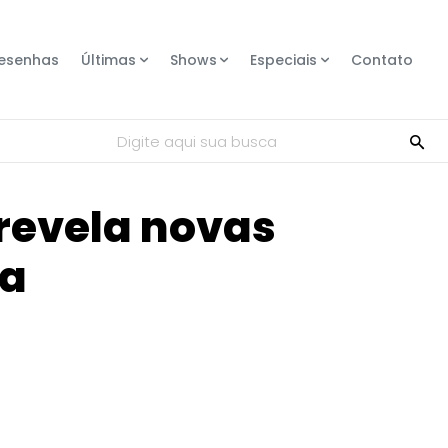
esenhas
Últimas
Shows
Especiais
Contato
Digite aqui sua busca
 revela novas
ta
Compartilhe