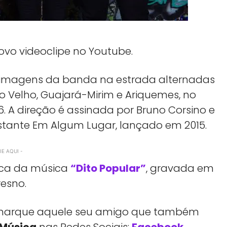
novo videoclipe no Youtube.
z imagens da banda na estrada alternadas
o Velho, Guajará-Mirim e Ariquemes, no
 A direção é assinada por Bruno Corsino e
istante Em Algum Lugar, lançado em 2015.
E AQUI -
tica da música
“Dito Popular”
, gravada em
resno.
a, marque aquele seu amigo que também
 Música
nas Redes Sociais:
Facebook
,