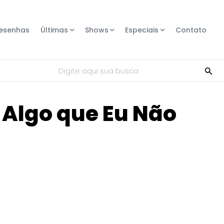
esenhas
Últimas
Shows
Especiais
Contato
Digite aqui sua busca
É Algo que Eu Não
Compartilhe