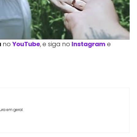
a
no
YouTube
, e siga no
Instagram
e
Facebook
Telegram
Linkedin
Copy URL
ura em geral.