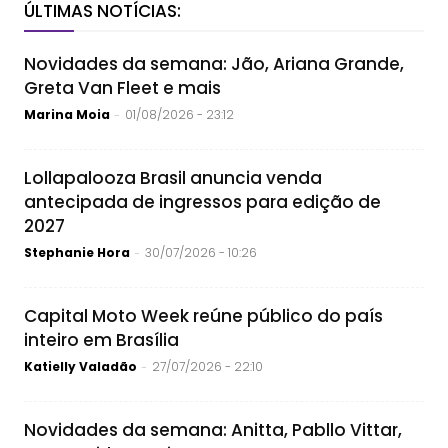
ÚLTIMAS NOTÍCIAS:
Novidades da semana: Jão, Ariana Grande,
Greta Van Fleet e mais
Marina Moia
01/08/2026 - 23:12
-
Lollapalooza Brasil anuncia venda
antecipada de ingressos para edição de
2027
Stephanie Hora
30/07/2026 - 10:26
-
Capital Moto Week reúne público do país
inteiro em Brasília
Katielly Valadão
27/07/2026 - 22:10
-
Novidades da semana: Anitta, Pabllo Vittar,