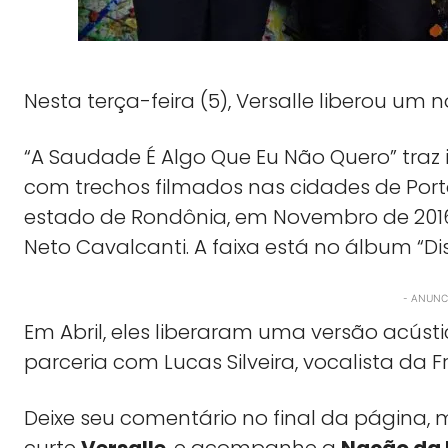
Nesta terça-feira (5), Versalle liberou um 
“A Saudade É Algo Que Eu Não Quero” tra
com trechos filmados nas cidades de Port
estado de Rondônia, em Novembro de 2016.
Neto Cavalcanti. A faixa está no álbum “D
- ANUNCI
Em Abril, eles liberaram uma versão acús
parceria com Lucas Silveira, vocalista da F
Deixe seu comentário no final da págin
curte
Versalle
, e acompanhe a
Nação da