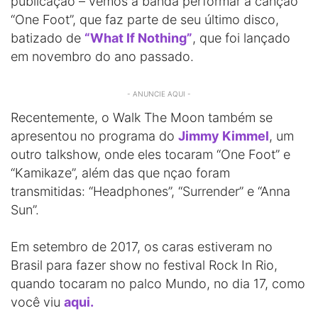
publicação – vemos a banda performar a canção
“One Foot”, que faz parte de seu último disco,
batizado de
“What If Nothing”
, que foi lançado
em novembro do ano passado.
- ANUNCIE AQUI -
Recentemente, o Walk The Moon também se
apresentou no programa do
Jimmy Kimmel
, um
outro talkshow, onde eles tocaram “One Foot” e
“Kamikaze”, além das que nçao foram
transmitidas: “Headphones”, “Surrender” e “Anna
Sun”.
Em setembro de 2017, os caras estiveram no
Brasil para fazer show no festival Rock In Rio,
quando tocaram no palco Mundo, no dia 17, como
você viu
aqui.