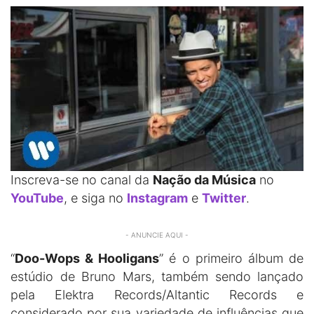
Inscreva-se no canal da
Nação da Música
no
YouTube
, e siga no
Instagram
e
Twitter
.
- ANUNCIE AQUI -
“
Doo-Wops & Hooligans
” é o primeiro álbum de
estúdio de Bruno Mars, também sendo lançado
pela Elektra Records/Altantic Records e
considerado por sua variedade de influências que