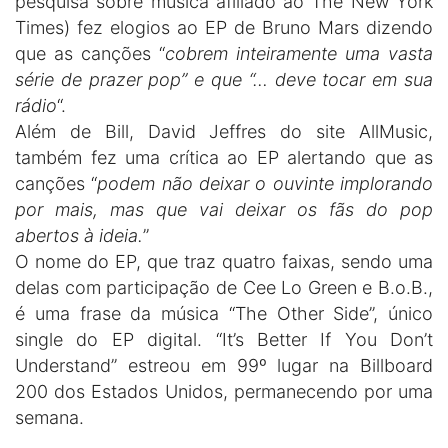
pesquisa sobre música afiliado ao The New York
Times) fez elogios ao EP de Bruno Mars dizendo
que as canções “
cobrem inteiramente uma vasta
série de prazer pop” e que “… deve tocar em sua
rádio
“.
Além de Bill, David Jeffres do site AllMusic,
também fez uma crítica ao EP alertando que as
canções “
podem não deixar o ouvinte implorando
por mais, mas que vai deixar os fãs do pop
abertos à ideia.
”
O nome do EP, que traz quatro faixas, sendo uma
delas com participação de Cee Lo Green e B.o.B.,
é uma frase da música “The Other Side”, único
single do EP digital. “It’s Better If You Don’t
Understand” estreou em 99º lugar na Billboard
200 dos Estados Unidos, permanecendo por uma
semana.