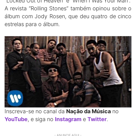
“Locked Out of Heaven” e “When I Was Your Man”.
A revista “Rolling Stones” também opinou sobre o
álbum com Jody Rosen, que deu quatro de cinco
estrelas para o álbum.
Inscreva-se no canal da
Nação da Música
no
YouTube
, e siga no
Instagram
e
Twitter
.
- ANUNCIE AQUI -