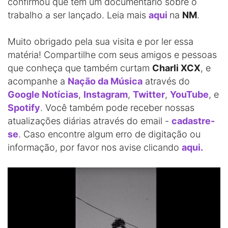
confirmou que tem um documentário sobre o
trabalho a ser lançado. Leia mais
aqui
na
NM
.
Muito obrigado pela sua visita e por ler essa
matéria! Compartilhe com seus amigos e pessoas
que conheça que também curtam
Charli XCX
, e
acompanhe a
Nação da Música
através do
Google Notícias
,
Instagram
,
Twitter
,
YouTube
, e
Spotify
. Você também pode receber nossas
atualizações diárias através do email -
cadastre-
se
. Caso encontre algum erro de digitação ou
informação, por favor nos avise clicando
aqui.