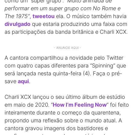
como um “super grupo”.
“Muito animada de
performar em um super grupo com No Rome e
The 1975”
,
tweetou
ela. O músico também havia
divulgado
que estaria produzindo uma faixa com
as participações da banda britânica e Charli XCX.
- ANUNCIE AQUI -
A cantora compartilhou a novidade pelo Twitter
com quatro capas diferentes para “Spinning” que
será lançada nesta quinta-feira (4). Faça o pré-
save
aqui
.
Charli XCX lançou o seu último álbum de estúdio
em maio de 2020. “
How I’m Feeling Now
” foi feito
inteiramente durante o começo da quarentena,
propondo uma reflexão sobre o mundo atual. A
cantora gravou imagens dos bastidores e