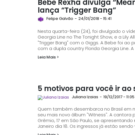
Bebe Rexha divulga “Meant 
lança “Trigger Bang”
Felipe Galvão
-
24/01/2018 - 15:41
Nesta quarta-feira (24), foi divulgado o v
Georgia Line no The Tonight Show, e a Lily A
"Trigger Bang" com o Giggs. A Bebe foi ao programa de TV divulgar seu single "Meant to Be"
com a dupla country Florida Georgia Line. A
Leia Mais >
5 motivos para você ir ao 
Juliana Izaias
-
19/12/2017 - 11:05
Quem também desembarca no Brasil em març
seu mais novo álbum "Witness". A cantora passa por Porto Alegre no dia 14, na Arena do
Grêmio, 17 em São Paulo, se apresentando no
Leia Mais >