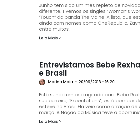
Junho tem sido um mês repleto de novidad
diferente. Tivemos os singles “Woman’s Wor
“Touch” da banda The Maine. A lista, que está em ordem alfabética no final da matéria, conta
ainda com nomes como OneRepublic, Zaynara
entre muitos...
Leia Mais >
Entrevistamos Bebe Rexha 
e Brasil
Marina Moia
-
20/09/2018 - 16:20
Está sendo um ano agitado para Bebe Rexha
sua carreira, “Expectations”, está bomband
esteve no Brasil! Ela veio como atração de a
março. A Nação da Música teve a oportun
Leia Mais >