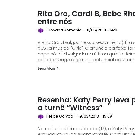
Rita Ora, Cardi B, Bebe Rhe
entre nós
Giovana Romania
-
11/05/2018 - 14:01
A Rita Ora divulgou nessa sexta-feira (11) a
XCX, a música "Girls". O anúncio da faixa foi feito durante a semana aos poucos. A arte da
capa só foi divulgada na última quinta-fei
paradas exige e grande potencial de virar hi
Leia Mais >
Resenha: Katy Perry leva p
a turnê “Witness”
Felipe Galvão
-
19/03/2018 - 15:09
Na noite do último sábado (17), a Katy Perr
em São Paulo, no Allianz Parque. Com um rep