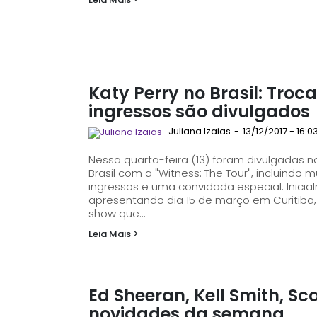
Katy Perry no Brasil: Troc
ingressos são divulgados
Juliana Izaias
-
13/12/2017 - 16:0
Nessa quarta-feira (13) foram divulgadas 
Brasil com a "Witness: The Tour", incluindo
ingressos e uma convidada especial. Inicialmente a cantora anunciou que estaria se
apresentando dia 15 de março em Curitiba, 1
show que...
Leia Mais >
Ed Sheeran, Kell Smith, Sc
novidades da semana