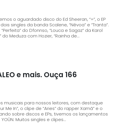
emos o aguardado disco do Ed Sheeran, “=”, o EP
dois singles da banda Scalene, “Névoa” e “Tranta”.
“Perfeita” do Dfonnso, “Louca e Sagaz” da Karol
rt” do Meduza com Hozier, “Rainha de...
ALEO e mais. Ouça 166
musicais para nossos leitores, com destaque
ur Me In”, o clipe de “Aries” do rapper Xamã” e o
YOÙN. Muitos singles e clipes...