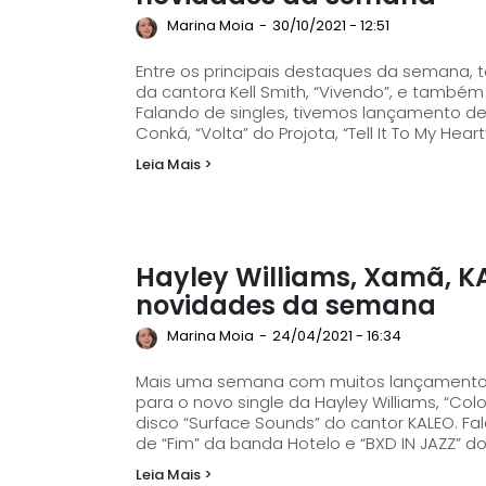
Marina Moia
-
30/10/2021 - 12:51
Entre os principais destaques da semana, t
da cantora Kell Smith, “Vivendo”, e também 
Falando de singles, tivemos lançamento de 
Conká, “Volta” do Projota, “Tell It To My Hea
Leia Mais >
Hayley Williams, Xamã, K
novidades da semana
Marina Moia
-
24/04/2021 - 16:34
Mais uma semana com muitos lançamentos 
para o novo single da Hayley Williams, “Colo
disco “Surface Sounds” do cantor KALEO. Falando sobre discos e EPs, tivemos os lançamentos
de “Fim” da banda Hotelo e “BXD IN JAZZ” do 
Leia Mais >