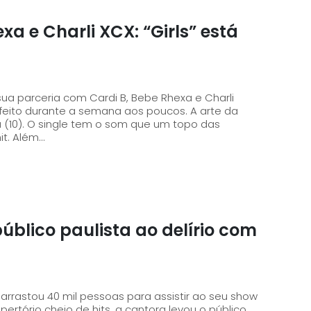
xa e Charli XCX: “Girls” está
 sua parceria com Cardi B, Bebe Rhexa e Charli
ra (10). O single tem o som que um topo das
t. Além...
úblico paulista ao delírio com
y arrastou 40 mil pessoas para assistir ao seu show
ertório cheio de hits, a cantora levou o público